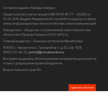
Сетевое издание «Правда Севера».
Свидетельство о регистрации СМИ ЭЛ № ФС 77 — 66065 от
10.06.2016. Выдано Федеральной службой по надзору в сфере
связи, информационных технологий и массовых коммуникаций.
Учредитель — общество с ограниченной ответственностью
«Агентство «Правда Севера» (ООО «АПС»).
Главный редактор — Екимовская Наталья Михайловна
163000, г. Архангельск, Троицкий пр-т, д. 52, оф. 1308
(8182) 20-46-02,
portal@pravdasevera.ru
Все права защищены. Использование материалов допускается
только с разрешения правообладателя.
Возрастная категория 18+.
Сделано в Артиле