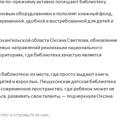
ели по-прежнему активно посещают библиотеку.
 новым оборудованием и пополнят книжный фонд.
временной, удобной и востребованной для детей и
Архангельской области Оксана Светлова, обновление
чевых направлений реализации национального
рриториях, где библиотека зачастую является
библиотеки: из места, где просто выдают книги,
детей и взрослых. Лешуконская детская библиотека
я современное пространство, где ребёнок может не
ться, развивать свои таланты, — подчеркнула Оксана
enter
и отправьте ее нам.