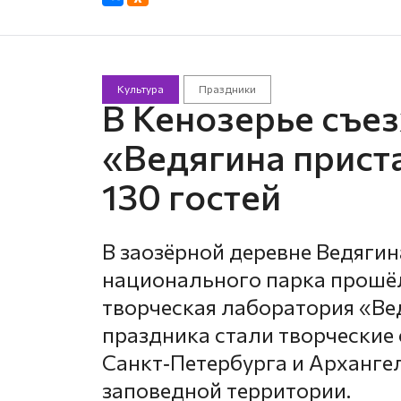
Культура
Праздники
В Кенозерье съе
«Ведягина прист
130 гостей
В заозёрной деревне Ведягин
национального парка прошё
творческая лаборатория «Ве
праздника стали творческие
Санкт‑Петербурга и Арханге
заповедной территории.