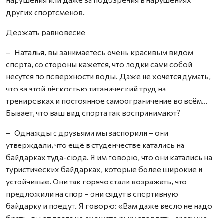
других спортсменов.
Держать равновесие
– Наталья, вы занимаетесь очень красивым видом
спорта, со стороны кажется, что лодки сами собой
несутся по поверхности воды. Даже не хочется думать,
что за этой лёгкостью титанический труд на
тренировках и постоянное самоограничение во всём…
Бывает, что ваш вид спорта так воспринимают?
– Однажды с друзьями мы заспорили – они
утверждали, что ещё в студенчестве катались на
байдарках туда-сюда. Я им говорю, что они катались на
туристических байдарках, которые более широкие и
устойчивые. Они так горячо стали возражать, что
предложили на спор – они сядут в спортивную
байдарку и поедут. Я говорю: «Вам даже весло не надо
брать, вы от плота не сможете руку оторвать, сразу же