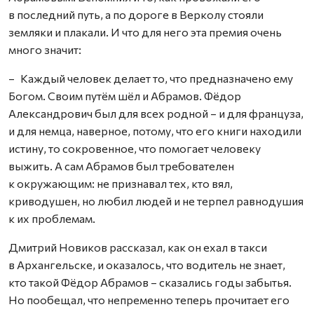
в последний путь, а по дороге в Верколу стояли
земляки и плакали. И что для него эта премия очень
много значит:
– Каждый человек делает то, что предназначено ему
Богом. Своим путём шёл и Абрамов. Фёдор
Александрович был для всех родной – и для француза,
и для немца, наверное, потому, что его книги находили
истину, то сокровенное, что помогает человеку
выжить. А сам Абрамов был требователен
к окружающим: не признавал тех, кто вял,
криводушен, но любил людей и не терпел равнодушия
к их проблемам.
Дмитрий Новиков рассказал, как он ехал в такси
в Архангельске, и оказалось, что водитель не знает,
кто такой Фёдор Абрамов – сказались годы забытья.
Но пообещал, что непременно теперь прочитает его