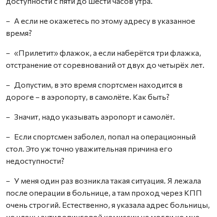
доступности с пяти до шести часов утра.
– А если не окажетесь по этому адресу в указанное
время?
– «Прилетит» флажок, а если наберётся три флажка,
отстранение от соревнований от двух до четырёх лет.
– Допустим, в это время спортсмен находится в
дороге – в аэропорту, в самолёте. Как быть?
– Значит, надо указывать аэропорт и самолёт.
– Если спортсмен заболел, попал на операционный
стол. Это уж точно уважительная причина его
недоступности?
– У меня один раз возникла такая ситуация. Я лежала
после операции в больнице, а там проход через КПП
очень строгий. Естественно, я указала адрес больницы,
но члены антидопинговой комиссии не могли ко мне