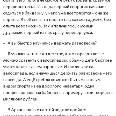
перевернётесь». И когда первый спорщик начинает
садиться в байдарку, у него уже всё трясётся – она же
вёрткая. В неё сесть‑то просто так, как мы садимся, без
опыта невозможно. Так и получилось с моими
друзьями: первый из них сразу перевернулся.
– А вы быстро научились держать равновесие?
– Я училась кататься в детстве, а это гораздо легче.
Можно сравнить с велосипедом, обычно дети быстрее
учатся кататься, чем взрослые. И так же как на
велосипеде, если научишься держать равновесие – это
навсегда. А ещё гребля не может быть массовым
видом спорта из‑за дорогого инвентаря: одна
профессиональная байдарка, к примеру, стоит порядка
миллиона рублей.
– В Архангельске на этой неделе пройдёт
Всероссийский этап Дня гребли на байдарках и каноэ.