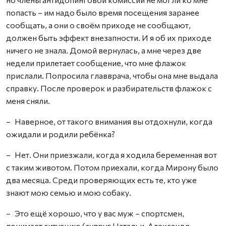
попасть – им надо было время посещения заранее
сообщать, а они о своём приходе не сообщают,
должен быть эффект внезапности. И я об их приходе
ничего не знала. Домой вернулась, а мне через две
недели прилетает сообщение, что мне флажок
прислали. Попросила главврача, чтобы она мне выдала
справку. После проверок и разбирательств флажок с
меня сняли.
– Наверное, от такого внимания вы отдохнули, когда
ожидали и родили ребёнка?
– Нет. Они приезжали, когда я ходила беременная вот
с таким животом. Потом приехали, когда Мирону было
два месяца. Среди проверяющих есть те, кто уже
знают мою семью и мою собаку.
– Это ещё хорошо, что у вас муж – спортсмен,
понимает ситуацию (супруг Натальи, Александр