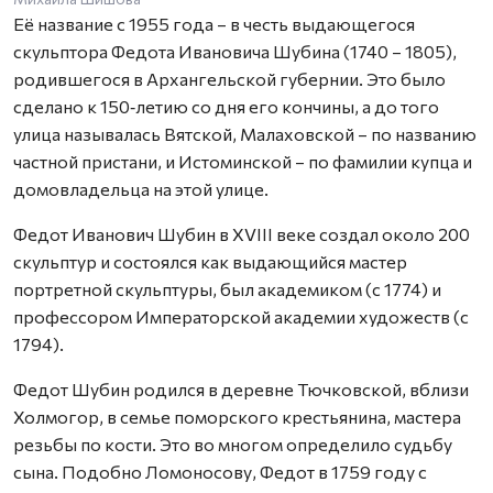
Её название с 1955 года – в честь выдающегося
скульптора Федота Ивановича Шубина (1740 – 1805),
родившегося в Архангельской губернии. Это было
сделано к 150‑летию со дня его кончины, а до того
улица называлась Вятской, Малаховской – по названию
частной пристани, и Истоминской – по фамилии купца и
домовладельца на этой улице.
Федот Иванович Шубин в XVIII веке создал около 200
скульптур и состоялся как выдающийся мастер
портретной скульптуры, был академиком (с 1774) и
профессором Императорской академии художеств (с
1794).
Федот Шубин родился в деревне Тючковской, вблизи
Холмогор, в семье поморского крестьянина, мастера
резьбы по кости. Это во многом определило судьбу
сына. Подобно Ломоносову, Федот в 1759 году с